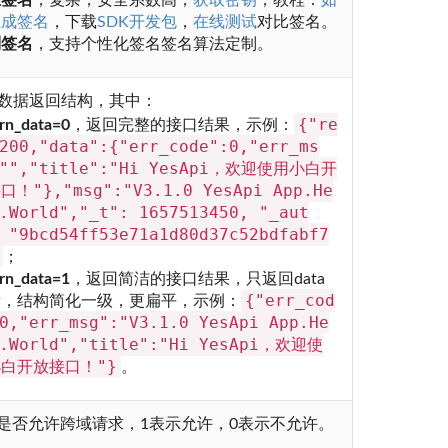
态签名
，复杂，安全系数高，
获取密钥
，教程：
如
生成签名
，下载
SDK开发包
，
在线测试
对比签名。
制签名
，支持个性化签名签名算法定制。
数据返回结构，其中：
{"re
urn_data=0
，返回完整的接口结果，示例：
200,"data":{"err_code":0,"err_ms
:"","title":"Hi YesApi，欢迎使用小白开
口！"},"msg":"V3.1.0 YesApi App.He
.World","_t": 1657513450, "_aut
 "9bcd54ff53e71a1d80d37c52bdfabf7
；
urn_data=1
，返回简洁的接口结果，只返回data
{"err_cod
段，结构简化一级，更扁平，示例：
0,"err_msg":"V3.1.0 YesApi App.He
o.World","title":"Hi YesApi，欢迎使
白开放接口！"}
。
是否允许跨域请求，1表示允许，0表示不允许。