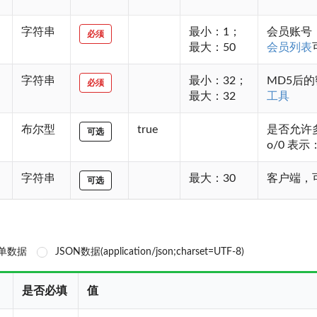
字符串
最小：1；
会员账号
必须
最大：50
会员列表
字符串
最小：32；
MD5后
必须
最大：32
工具
布尔型
true
是否允许多设
可选
o/0 
字符串
最大：30
客户端，
可选
单数据
JSON数据(application/json;charset=UTF-8)
是否必填
值