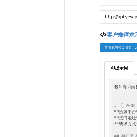
客户端请求
查看我的接口域名、app_k
AI提示词
我的客户端是
# 【 20
**所属平台*
**接口地址*
**请求方式**
## 接口基