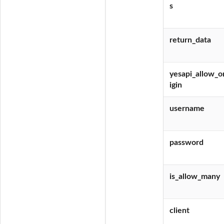
s
return_data
yesapi_allow_o
igin
username
password
is_allow_many
client