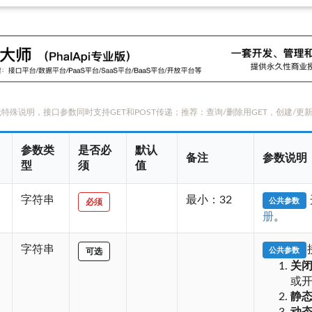
特殊说明，接口参数同时支持GET和POST传递；推荐：查询/删除用GET，创建/更新
参数类
是否必
默认
备注
参数说明
型
须
值
字符串
最小：32
公共参数
必须
册
。
字符串
公共参数
可选
关
或
静