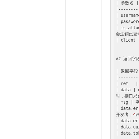
|
 参数名 
|--------
|
 usernam
| passwor
|
 is_allo
会注销已登
| client 
## 返回字段
|
|
--------
|
 ret	
|
|
 data 
| 
时，接口只
|
 msg 
| 
|
 data.er
开发者；
4
|
 data.er
|
 data.uu
|
 data.to