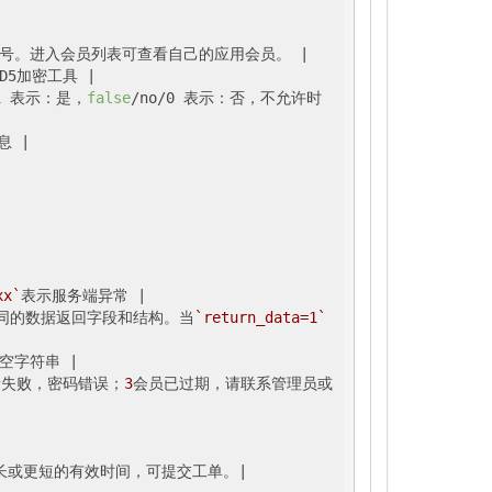
号。进入会员列表可查看自己的应用会员。 |
D5加密工具 
|

/1 表示：是，
false
/no/0 表示：否，不允许时
息 
|

xx`
表示服务端异常 
|

不同的数据返回字段和结构。当
`return_data=1`
空字符串 
|

录失败，密码错误；
3
会员已过期，请联系管理员或
长或更短的有效时间，可提交工单。
|
