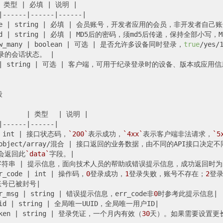
| 类型 |
 必填 
| 说明 |
|
------
|------|
------
|

e 
| string |
 必填 
| 会员账号，开发者应用的会员，非开发者自己账
d |
 string 
| 必填 |
 MD5后的密码，须md5后传递，保持全部小写，M
w_many 
| boolean |
 可选 
| 是否允许多设备同时登录，
true
/yes
录的会话状态。 |
|
 string 
| 可选 |
 客户端，可用于纪录登录时的设备、版本或应用信


 返回字段	
| 类型	|
 说明 
|

|------|
------
|

 int |
 接口状态码，
`200`
表示成功，
`4xx`
表示客户端非法请求，
`5
object/array/混合 |
 接口返回的业务数据，由不同的API接口决定
会返回此
`data`
字段。
|

字符串 |
 提示信息，面向技术人员的帮助或错误提示信息，成功返回时为
r_code 
| int |
 操作码，
0
登录成功，
1
登录失败，账号不存在；
2
登
账号已被封号
|

r_msg 
| string |
 错误提示信息，err_code非
0
时参考此提示信息
|

id 
| string |
 全局唯一UUID，全局唯一用户ID
|

ken 
| string |
 登录凭证，一个月内有效（
30
天）。如果需要设置更