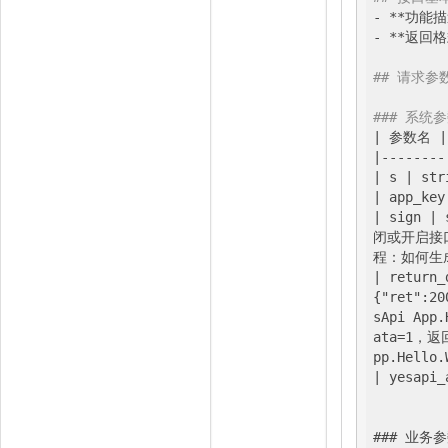
- **功能
- **返回格式
## 请求参
### 系统
| 参数名 |
|
--------
| s |
 str
|
 app_key
| sign |
 
闭或开启接口
程：如何生成
|
 return_
{"ret":2
sApi App.
ata=1，返
pp.Hello
| yesapi_
### 业务参