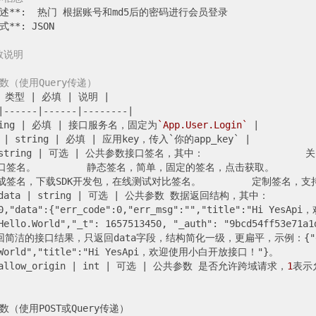
描述**:  热门 根据账号和md5后的密码进行会员登录

**: JSON

数说明
参数（使用Query传递）
 类型 
| 必填 |
 说明 
|

|------|
------
|--------|
ing 
| 必填 |
 接口服务名，固定为
`App.User.Login`
|

 
| string |
 必填 
| 应用key，传入`你的app_key` |
string 
| 可选 |
 公共参数接口签名，其中：               
签名。         静态签名，简单，固定的签名，点击获取。     
签名，下载SDK开发包，在线测试对比签名。         定制签名，支持
data 
| string |
 可选 
| 公共参数 数据返回结构，其中：        
00,"data":{"err_code":0,"err_msg":"","title":"Hi Ye
Hello.World","_t": 1657513450, "_auth": "9bcd54ff53e71a
回简洁的接口结果，只返回data字段，结构简化一级，更扁平，示例：{"err_code
.World","title":"Hi YesApi，欢迎使用小白开放接口！"}。       
allow_origin |
 int 
| 可选 |
 公共参数 是否允许跨域请求，
1
表示
数（使用POST或Query传递）
