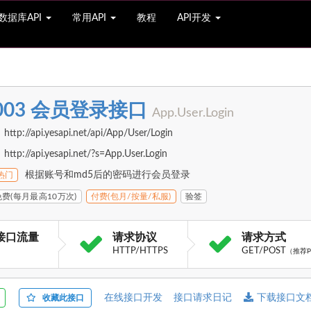
数据库API
常用API
教程
API开发
003 会员登录接口
App.User.Login
://api.yesapi.net/api/App/User/Login
://api.yesapi.net/?s=App.User.Login
根据账号和md5后的密码进行会员登录
热门
免费(每月最高10万次)
付费(包月/按量/私服)
验签
接口流量
请求协议
请求方式
HTTP/HTTPS
GET/POST
（推荐P
在线接口开发
接口请求日记
下载接口文档
收藏此接口