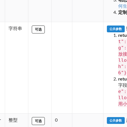
动
何
定
字符串
公共参数
可选
ret
t":
g"
放接
llo
h":
6"}
ret
字
e":
ll
用小
r
整型
0
公共参数
可选