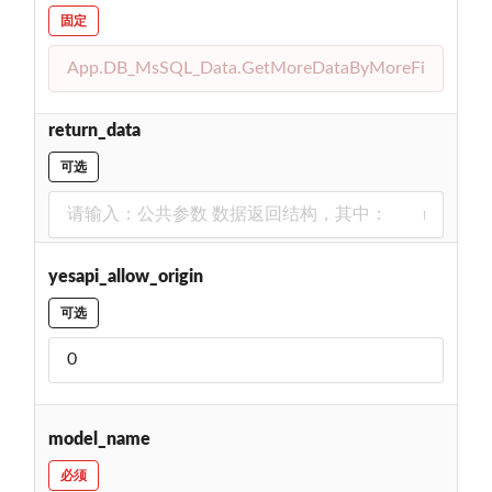
固定
return_data
可选
yesapi_allow_origin
可选
model_name
必须