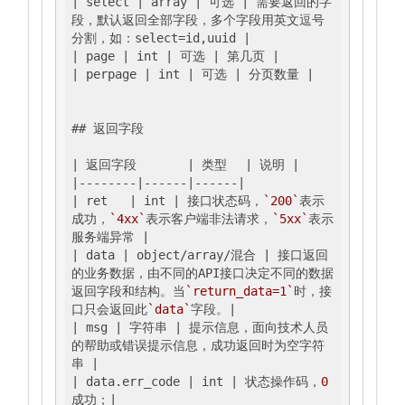
| select |
 array 
| 可选 |
 需要返回的字
段，默认返回全部字段，多个字段用英文逗号
分割，如：select=id,uuid 
|

|
 page 
| int |
 可选 
| 第几页 |
| perpage |
 int 
| 可选 |
 分页数量 
|

## 返回字段

|
 返回字段	
| 类型	|
 说明 
|

|
--------
|------|
------
|

|
 ret	
| int |
 接口状态码，
`200`
表示
成功，
`4xx`
表示客户端非法请求，
`5xx`
表示
服务端异常 
|

|
 data 
| object/array/混合 |
 接口返回
的业务数据，由不同的API接口决定不同的数据
返回字段和结构。当
`return_data=1`
时，接
口只会返回此
`data`
字段。
|

|
 msg 
| 字符串 |
 提示信息，面向技术人员
的帮助或错误提示信息，成功返回时为空字符
串 
|

|
 data.err_code 
| int |
 状态操作码，
0
成功；
|
