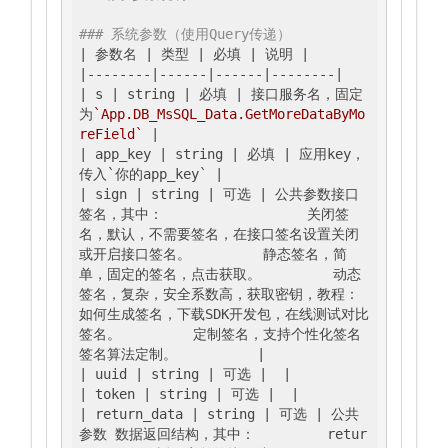
### 系统参数（使用Query传递）
| 参数名 |
 类型 
| 必填 |
 说明 
|

|
--------
|------|
------
|--------|
| s |
 string 
| 必填 |
 接口服务名，固定
为
`App.DB_MsSQL_Data.GetMoreDataByMo
reField`
|

|
 app_key 
| string |
 必填 
| 应用key，
传入`你的app_key` |
| sign |
 string 
| 可选 |
 公共参数接口
签名，其中：                  关闭签
名，默认，不需要签名，在接口签名设置关闭
或开启接口签名。         静态签名，简
单，固定的签名，点击获取。         动态
签名，复杂，安全系数高，获取密钥，教程：
如何生成签名，下载SDK开发包，在线测试对比
签名。         定制签名，支持个性化签名
签名算法定制。          
|

|
 uuid 
| string |
 可选 
|  |
| token |
 string 
| 可选 |
|

|
 return_data 
| string |
 可选 
| 公共
参数 数据返回结构，其中：         retur