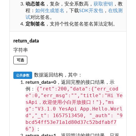
动态签名
，复杂，安全系数高，
获取密钥
，教
程：
如何生成签名
，下载
SDK开发包
，
在线测
试
对比签名。
定制签名
，支持个性化签名签名算法定制。
return_data
字符串
可选
数据返回结构，其中：
公共参数
return_data=0
，返回完整的接口结果，示
{"ret":200,"data":{"err_cod
例：
e":0,"err_msg":"","title":"Hi Ye
sApi，欢迎使用小白开放接口！"},"ms
g":"V3.1.0 YesApi App.Hello.Worl
d","_t": 1657513450, "_auth": "9
bcd54ff53e71a1d80d37c52bdfabf7
6"}
；
return_data=1
，返回简洁的接口结果，只返