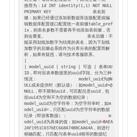
推荐为：id INT identity(1,1) NOT NULL 
PRIMARY KEY                 表名前
缀：如果已经通过添加新数据库连接配置或编
辑数据库配置接口配置统一表前缀table_pref
ix，则表名参数不需要再手动添加表前缀，否
则会重复。                 表名后缀：不
能采用划线加数字为结尾的表名，因为下划线
加数字的后缀会系统作为分库分表的配置而解
析，如果有疑惑，请与技术客服联系。                  
|
| model_uuid |
 string 
| 可选 |
 表单UU
ID，即对应表单数据里的uuid字段。分为三种
情况：                 model_uuid为@N
ULL或未提供时（默认值）：如model_uuid=@
NULL，即不限制uuid，可匹配任意uuid，包
括uuid为空和不为空的数据纪录；                 
model_uuid为空字符串：为空字符串时，如m
odel_uuid=，只匹配uuid为空字符串的数据
纪录（即游客数据）；                 m
odel_uuid为具体的值：如model_uuid=
8
AEA
2AF1951C0376EC668A74B8CAA64A，则进行
精确匹配，只匹配与表单uuid相等的数据纪