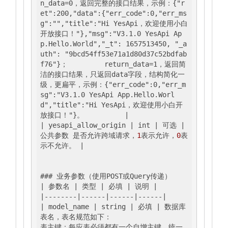
n_data=0，返回完整的接口结果，示例：{"r
et":200,"data":{"err_code":0,"err_ms
g":"","title":"Hi YesApi，欢迎使用小白
开放接口！"},"msg":"V3.1.0 YesApi Ap
p.Hello.World","_t": 1657513450, "_a
uth": "9bcd54ff53e71a1d80d37c52bdfab
f76"}；         return_data=1，返回简
洁的接口结果，只返回data字段，结构简化一
级，更扁平，示例：{"err_code":0,"err_m
sg":"V3.1.0 YesApi App.Hello.Worl
d","title":"Hi YesApi，欢迎使用小白开
放接口！"}。          |
| yesapi_allow_origin |
 int 
| 可选 |
公共参数 是否允许跨域请求，
1
表示允许，
0
表
示不允许。 
|

### 业务参数（使用POST或Query传递）

|
 参数名 
| 类型 |
 必填 
| 说明 |
|--------|
------
|------|
------
|

|
 model_name 
| string |
 必填 
| 数据库
表名，表名规范如下：                                  
表主键：每应表必须都有一个自增主键，统一