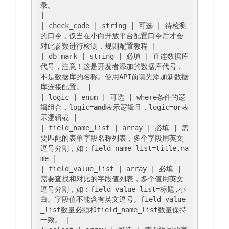
录。                                   
|

|
 check_code 
| string |
 可选 
| 待检测
的口令，仅当在小白开放平台配置口令后才会
对此参数进行检测，规则配置教程 |
| db_mark |
 string 
| 必填 |
 直连数据库
代号，注意！这是开发者添加的数据库代号，
不是数据库的名称。使用API前请先添加新数据
库连接配置。 
|

|
 logic 
| enum |
 可选 
| where条件的逻
辑组合，logic=
and
表示逻辑且，logic=
or
表
示逻辑或 |
| field_name_list |
 array 
| 必填 |
 需
要匹配的表单字段名称列表，多个字段用英文
逗号分割，如：field_name_list=title,na
me 
|

|
 field_value_list 
| array |
 必填 
| 
需要查找和对比的字段值列表，多个值用英文
逗号分割，如：field_value_list=标题,小
白。字段值不能含有英文逗号。field_value
_list数量必须和field_name_list数量保持
一致。 |