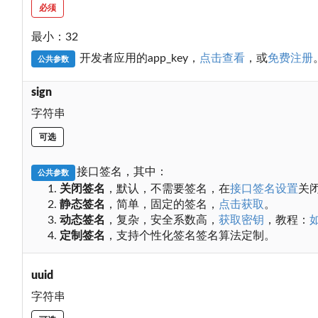
必须
最小：32
开发者应用的app_key，
点击查看
，或
免费注册
公共参数
sign
字符串
可选
接口签名，其中：
公共参数
关闭签名
，默认，不需要签名，在
接口签名设置
关
静态签名
，简单，固定的签名，
点击获取
。
动态签名
，复杂，安全系数高，
获取密钥
，教程：
定制签名
，支持个性化签名签名算法定制。
uuid
字符串