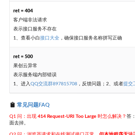
ret = 404
客户端非法请求
表示接口服务不存在
1、查看小白
接口大全
，确保接口服务名称拼写正确
ret = 500
果创云异常
表示服务端内部错误
1、进入
QQ交流群897815708
，反馈问题；2、或者
提交
常见问题FAQ
Q1 问：出现
414 Request-URI Too Large
时怎么解决？
答
面去掉。
Q2 问：浏览器请求和在线测试接口正常，
但本地程序无法