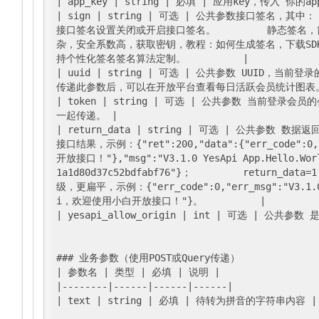
|
 app_key 
| string |
 必填 
| 应用key，传入`你的app
| sign |
 string 
| 可选 |
 公共参数接口签名，其中：  
接口签名设置关闭或开启接口签名。         静态签名，
杂，安全系数高，获取密钥，教程：如何生成签名，下载SDK开
持个性化签名签名算法定制。          
|

|
 uuid 
| string |
 可选 
| 公共参数 UUID，当前登
传递此参数后，可以在开放平台查看每日活跃会员统计图表。uu
| token |
 string 
| 可选 |
 公共参数 当前登录会员的
一起传递。 
|

|
 return_data 
| string |
 可选 
| 公共参数 数据返回结
接口结果，示例：{"ret":200,"data":{"err_code":0,
开放接口！"},"msg":"V3.1.0 YesApi App.Hello.World
1a1d80d37c52bdfabf76"}；         retur
级，更扁平，示例：{"err_code":0,"err_msg":"V3.1.0 Y
i，欢迎使用小白开放接口！"}。          |
| yesapi_allow_origin |
 int 
| 可选 |
 公共参数 
### 业务参数（使用POST或Query传递）

|
 参数名 
| 类型 |
 必填 
| 说明 |
|--------|
------
|------|
------
|

|
 text 
| string |
 必填 
| 待转为拼音的字符串内容 |