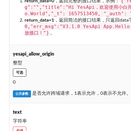
{"r
return_data=0
，返回完整的接口结果，示例：
g":"","title":"Hi YesApi，欢迎使用小白开
o.World","_t": 1657513450, "_auth": 
return_data=1
，返回简洁的接口结果，只返回dat
0,"err_msg":"V3.1.0 YesApi App.Hel
放接口！"}
。
yesapi_allow_origin
整型
可选
0
是否允许跨域请求，1表示允许，0表示不允许
公共参数
text
字符串
必须