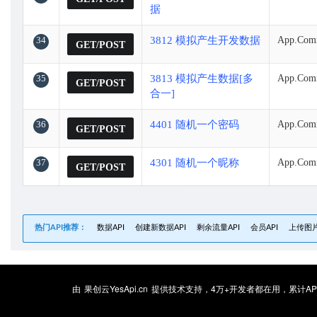
据
34
3812 模拟产生开发数据
App.Com
GET/POST
35
3813 模拟产生数据[多
App.Com
GET/POST
合一]
36
4401 随机一个密码
App.Com
GET/POST
37
4301 随机一个昵称
App.Com
GET/POST
热门API推荐：
数据API
创建新数据API
剩余流量API
会员API
上传图片
由
果创云YesApi.cn
提供技术支持，4万+开发者都在用，累计API调用