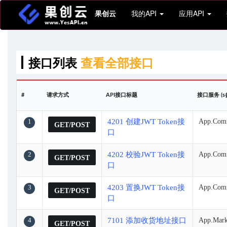
果创云
我的API
应用API
接口列表
查看全部接口
#
请求方式
API接口标题
接口服务 (s
1
4201 创建JWT Token接
App.Com
GET/POST
口
2
4202 校验JWT Token接
App.Comm
GET/POST
口
3
4203 置换JWT Token接
App.Com
GET/POST
口
4
7101 添加收货地址接口
App.Mark
GET/POST